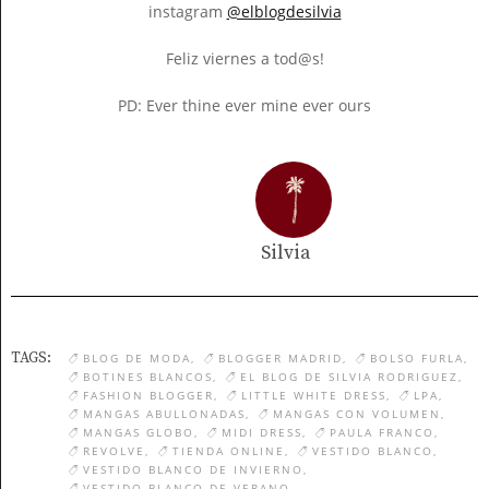
instagram
@elblogdesilvia
Feliz viernes a tod@s!
PD: Ever thine ever mine ever ours
Silvia
TAGS:
BLOG DE MODA
BLOGGER MADRID
BOLSO FURLA
BOTINES BLANCOS
EL BLOG DE SILVIA RODRIGUEZ
FASHION BLOGGER
LITTLE WHITE DRESS
LPA
MANGAS ABULLONADAS
MANGAS CON VOLUMEN
MANGAS GLOBO
MIDI DRESS
PAULA FRANCO
REVOLVE
TIENDA ONLINE
VESTIDO BLANCO
VESTIDO BLANCO DE INVIERNO
VESTIDO BLANCO DE VERANO