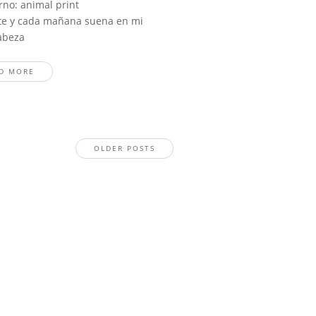
rno: animal print
ente y cada mañana suena en mi
abeza
D MORE
OLDER POSTS