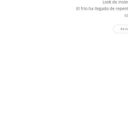
Look de invie
El frío ha llegado de rep
c
REA
Stay In The Know