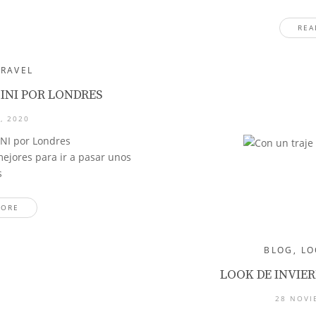
REA
TRAVEL
INI POR LONDRES
, 2020
INI por Londres
ejores para ir a pasar unos
s
MORE
BLOG
,
LO
LOOK DE INVIE
28 NOVI