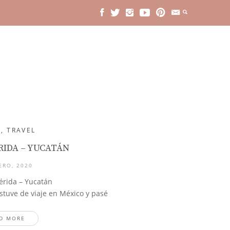
S
,
TRAVEL
ÉRIDA – YUCATÁN
ERO, 2020
érida – Yucatán
stuve de viaje en México y pasé
D MORE