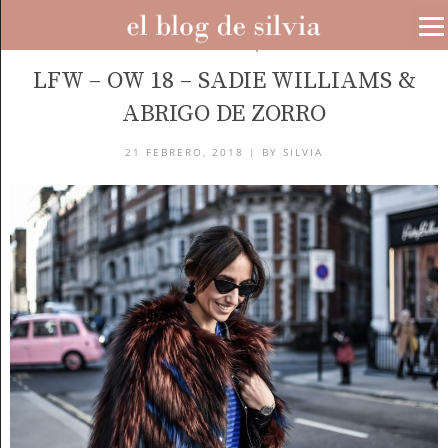
FASHION WEEKS
,
LOOKS
LFW – OW 18 – SADIE WILLIAMS &
ABRIGO DE ZORRO
21 FEBRERO, 2018 |
BY
SILVIA