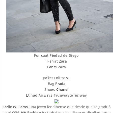
Fur coat
Piedad de Diego
T-shirt Zara
Pants Zara
Jacket Lolitas&L
Bag
Prada
Shoes
Chanel
Etihad Airways
#runwaytorunway
Sadie Williams
, una joven londinense que desde que se graduó
en el
CSM MA Fashion
ha trabajado con diversos diseñadores y