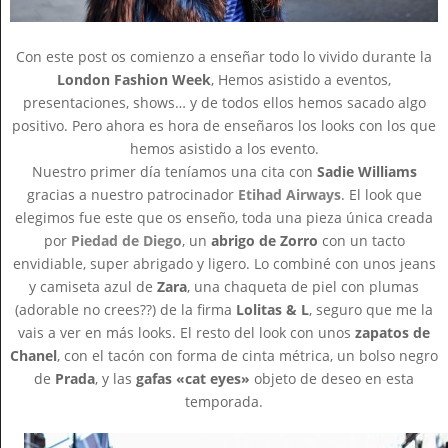
Con este post os comienzo a enseñar todo lo vivido durante la
London Fashion Week
, Hemos asistido a eventos,
presentaciones, shows… y de todos ellos hemos sacado algo
positivo. Pero ahora es hora de enseñaros los looks con los que
hemos asistido a los evento.
Nuestro primer día teníamos una cita con
Sadie Williams
gracias a nuestro patrocinador
Etihad Airways
. El look que
elegimos fue este que os enseño, toda una pieza única creada
por
Piedad de Diego
, un
abrigo de Zorro
con un tacto
envidiable, super abrigado y ligero. Lo combiné con unos jeans
y camiseta azul de
Zara
, una chaqueta de piel con plumas
(adorable no crees??) de la firma
Lolitas & L
, seguro que me la
vais a ver en más looks. El resto del look con unos
zapatos de
Chanel
, con el tacón con forma de cinta métrica, un bolso negro
de
Prada
, y las
gafas «cat eyes»
objeto de deseo en esta
temporada.