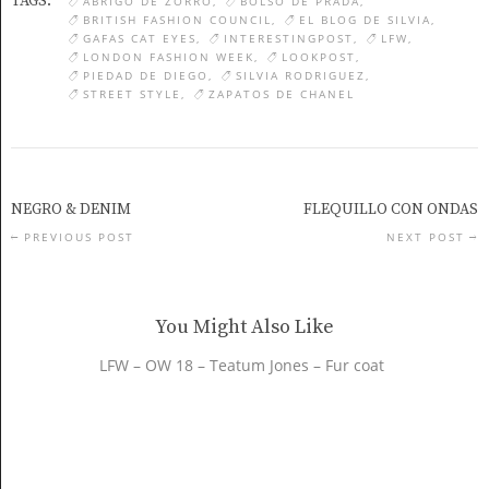
TAGS:
ABRIGO DE ZORRO
BOLSO DE PRADA
BRITISH FASHION COUNCIL
EL BLOG DE SILVIA
GAFAS CAT EYES
INTERESTINGPOST
LFW
LONDON FASHION WEEK
LOOKPOST
PIEDAD DE DIEGO
SILVIA RODRIGUEZ
STREET STYLE
ZAPATOS DE CHANEL
NEGRO & DENIM
FLEQUILLO CON ONDAS
PREVIOUS POST
NEXT POST
You Might Also Like
LFW – OW 18 – Teatum Jones – Fur coat