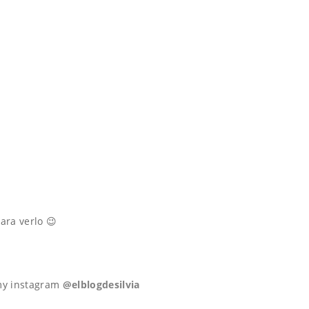
ara verlo 😉
 my instagram
@elblogdesilvia