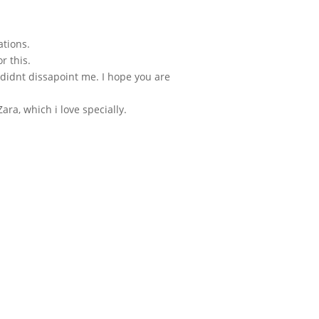
ations.
r this.
 didnt dissapoint me. I hope you are
ra, which i love specially.