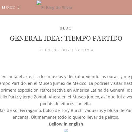
MORE
BLOG
GENERAL IDEA: TIEMPO PARTIDO
31 ENERO, 2017 |
BY
SILVIA
encanta el arte, ir a los museos y disfrutar viendo las obras, y me
empo Partido, en el Museo Jumex de México. La podréis visitar has
 primera exposición retrospectiva en América Latina de General Ide
lix Partz y Jorge Zontal. Ahora en el Museo Jumex, así que fui a v
podáis deleitaros con ella.
as de sol Ferragamo, bolso de Tory Burch, vaqueros y blusa de Zara
encanta. Últimamente todo lo quiero llevar de pelitos.
Bellow in english