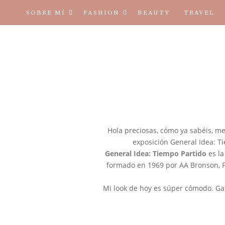
SOBRE MÍ
FASHION
BEAUTY
TRAVEL
TÉRMINOS Y CONDICIONES
Hola preciosas, cómo ya sabéis, me 
exposición General Idea: Ti
General Idea: Tiempo Partido
es la
formado en 1969 por AA Bronson, Fe
Mi look de hoy es súper cómodo. Gaf