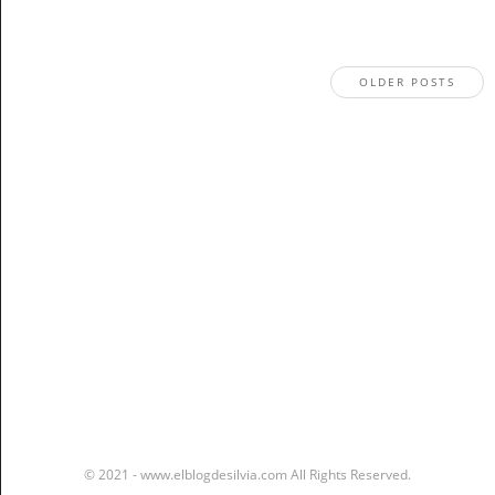
OLDER POSTS
Stay In The Know
© 2021 - www.elblogdesilvia.com All Rights Reserved.