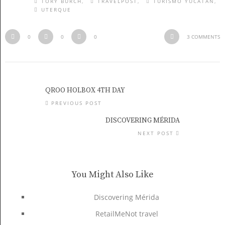
TORY BURCH
TRAVELPOST
TURISMO YUCATÁN
UTERQUE
0
0
0
3 COMMENTS
QROO HOLBOX 4TH DAY
PREVIOUS POST
DISCOVERING MÉRIDA
NEXT POST
You Might Also Like
Discovering Mérida
RetailMeNot travel