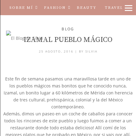
SOBRE MÍ
FASHION
BEAUTY
TRAVEL
MORE
TÉRMINOS Y CONDICIONES
BLOG
IZAMAL PUEBLO MÁGICO
25 AGOSTO, 2016 |
BY
SILVIA
Este fin de semana pasamos una maravillosa tarde en uno de
los pueblos mágicos mas bonitos que he conocido nunca,
Izamal, un bonito lugar a 60 kilómetros de Mérida con herencia
de tres cultural, prehispánica, colonial y la del México
contemporáneo.
Además, dimos un paseo en un coche de caballos para conocer
todos los rincones de este pueblo y luego fuimos a comer a un
restaurante donde todo estaba delicioso! Allí comí de los
mejores platos que he probado en México, por si vais por allí,