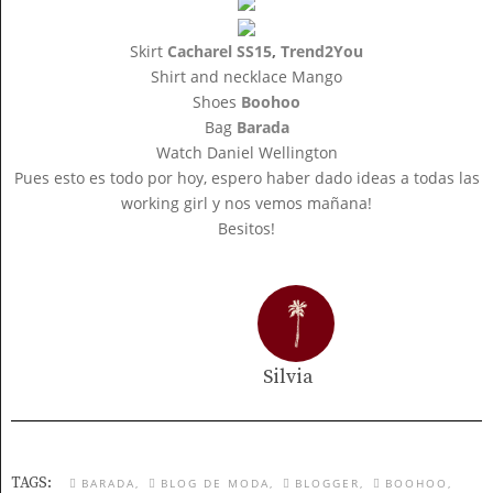
Skirt
Cacharel SS15
,
Trend2You
Shirt and necklace Mango
Shoes
Boohoo
Bag
Barada
Watch Daniel Wellington
Pues esto es todo por hoy, espero haber dado ideas a todas las
working girl y nos vemos mañana!
Besitos!
Silvia
TAGS:
BARADA
BLOG DE MODA
BLOGGER
BOOHOO