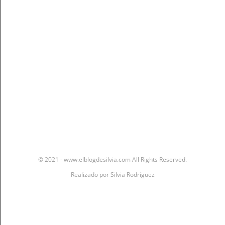
Stay In The Know
© 2021 - www.elblogdesilvia.com All Rights Reserved.
Realizado por
Silvia Rodríguez