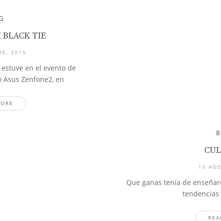
G
 BLACK TIE
RE, 2015
estuve en el evento de
 Asus Zenfone2, en
MORE
CUL
13 AGO
Que ganas tenía de enseñaro
tendencias
REA