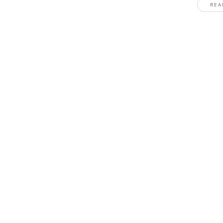
REA
Stay In The Know