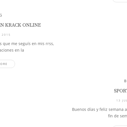
G
 EN KRACK ONLINE
, 2015
s que me seguís en mis rrss,
ciones en la
MORE
SPOR
13 JU
Buenos días y feliz semana a
fin de se