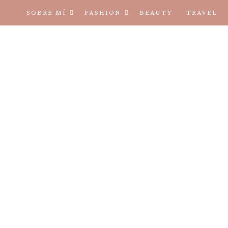
SOBRE MÍ
FASHION
BEAUTY
TRAVEL
TÉRMINOS Y CONDICIONES