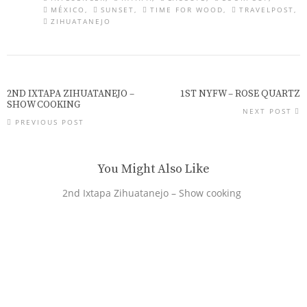
MÉXICO
SUNSET
TIME FOR WOOD
TRAVELPOST
ZIHUATANEJO
2ND IXTAPA ZIHUATANEJO –
1ST NYFW – ROSE QUARTZ
SHOW COOKING
NEXT POST
PREVIOUS POST
You Might Also Like
2nd Ixtapa Zihuatanejo – Show cooking