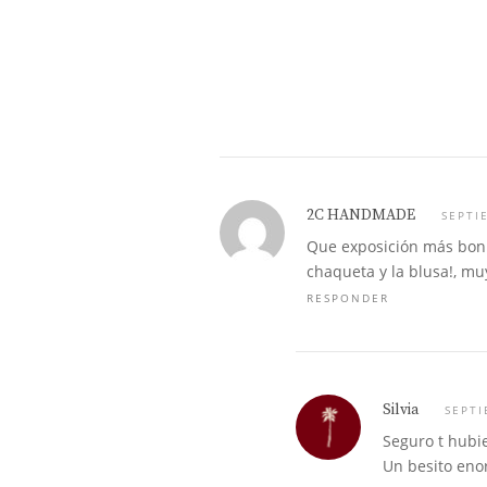
2C HANDMADE
SEPTI
Que exposición más bonit
chaqueta y la blusa!, mu
RESPONDER
Silvia
SEPTI
Seguro t hubi
Un besito eno