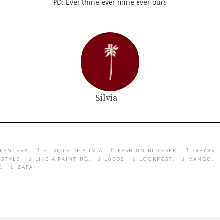
PD: Ever thine ever mine ever ours
Silvia
 LENCERA
EL BLOG DE SILVIA
FASHION BLOGGER
FREYRS
ESTYLE
LIKE A PAINTING
LOEDS
LOOKPOST
MANGO
E
ZARA