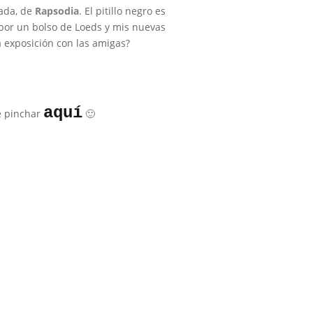
pada, de
Rapsodia
. El pitillo negro es
 por un bolso de Loeds y mis nuevas
a exposición con las amigas?
aquí
e pinchar
🙂