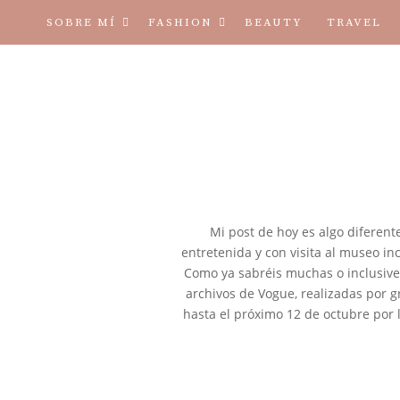
SOBRE MÍ
FASHION
BEAUTY
TRAVEL
TÉRMINOS Y CONDICIONES
Mi post de hoy es algo diferent
entretenida y con visita al museo i
Como ya sabréis muchas o inclusive h
archivos de Vogue, realizadas por g
hasta el próximo 12 de octubre por 