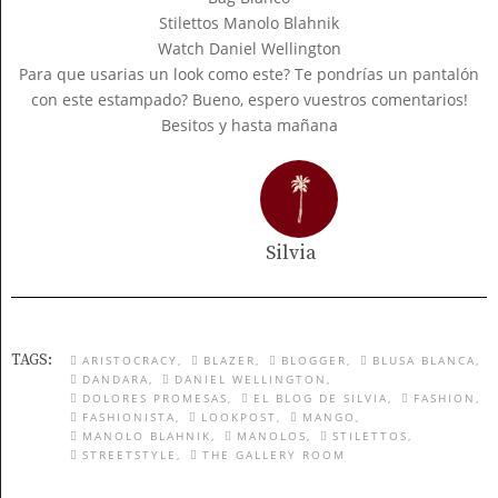
Stilettos Manolo Blahnik
Watch Daniel Wellington
Para que usarias un look como este? Te pondrías un pantalón
con este estampado? Bueno, espero vuestros comentarios!
Besitos y hasta mañana
Silvia
TAGS:
ARISTOCRACY
BLAZER
BLOGGER
BLUSA BLANCA
DANDARA
DANIEL WELLINGTON
DOLORES PROMESAS
EL BLOG DE SILVIA
FASHION
FASHIONISTA
LOOKPOST
MANGO
MANOLO BLAHNIK
MANOLOS
STILETTOS
STREETSTYLE
THE GALLERY ROOM