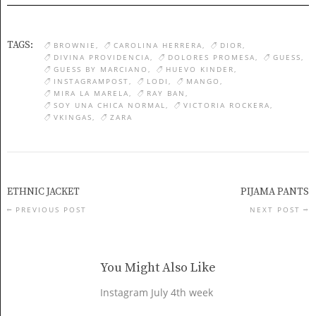
TAGS:
BROWNIE
CAROLINA HERRERA
DIOR
DIVINA PROVIDENCIA
DOLORES PROMESA
GUESS
GUESS BY MARCIANO
HUEVO KINDER
INSTAGRAMPOST
LODI
MANGO
MIRA LA MARELA
RAY BAN
SOY UNA CHICA NORMAL
VICTORIA ROCKERA
VKINGAS
ZARA
ETHNIC JACKET
PIJAMA PANTS
PREVIOUS POST
NEXT POST
You Might Also Like
Instagram July 4th week