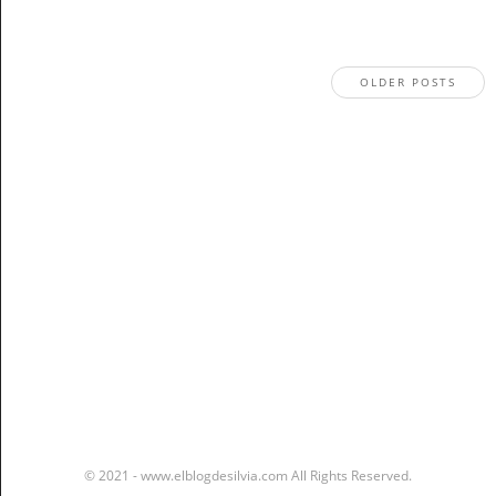
OLDER POSTS
Stay In The Know
© 2021 - www.elblogdesilvia.com All Rights Reserved.