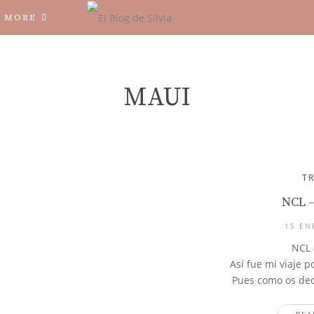
MORE
MAUI
T
NCL 
15 EN
NCL 
Así fue mi viaje p
Pues como os dec