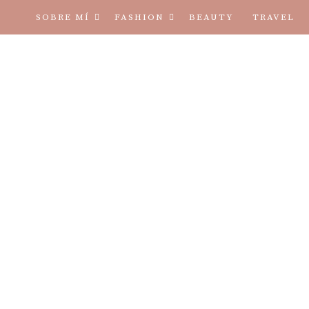
SOBRE MÍ
FASHION
BEAUTY
TRAVEL
TÉRMINOS Y CONDICIONES