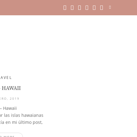
RAVEL
– HAWAII
ERO, 2019
– Hawaii
or las islas hawaianas
ía en mi último post,