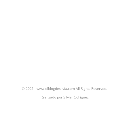
Stay In The Know
© 2021 - www.elblogdesilvia.com All Rights Reserved.
Realizado por
Silvia Rodríguez