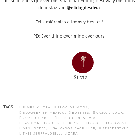
mí, solo tenéis que ver mis Snapchat #elblogdesilvia y mis fotos
de instagram
@elblogdesilvia
Feliz miércoles a todos y besitos!
PD: Ever thine ever mine ever ours
Silvia
TAGS:
BIMBA Y LOLA
BLOG DE MODA
BLOGGER EN MÉXICO
BOTINES
CASUAL LOOK
CONFORTABLE
EL BLOG DE SILVIA
FASHION BLOGGER
FREYRS
LOOK
LOOKPOST
MINI DRESS
SALVADOR BACHILLER
STREETSTYLE
THISISBUFFALOBILL
ZARA