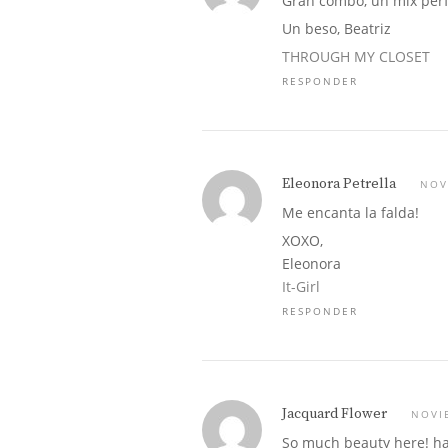
Gran combo, un mix perf
Un beso, Beatriz
THROUGH MY CLOSET
RESPONDER
Eleonora Petrella
NOV
Me encanta la falda!
XOXO,
Eleonora
It-Girl
RESPONDER
Jacquard Flower
NOVI
So much beauty here! h