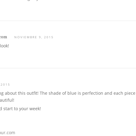
.com
NOVIEMBRE 9, 2015
look!
 2015
ng about this outfit! The shade of blue is perfection and each piec
autiful!
 start to your week!
our.com