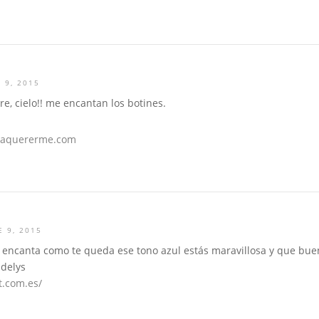
 9, 2015
e, cielo!! me encantan los botines.
oaquererme.com
 9, 2015
e encanta como te queda ese tono azul estás maravillosa y que bue
delys
t.com.es/