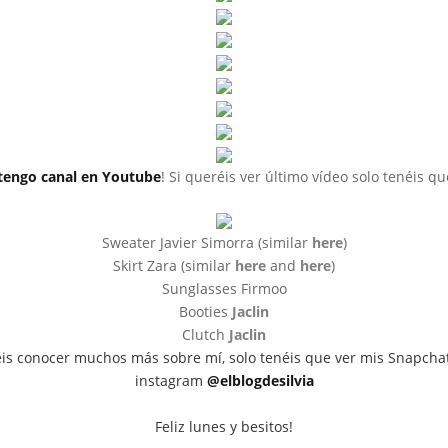
tengo canal en Youtube
! Si queréis ver último vídeo solo tenéis q
Sweater Javier Simorra (similar
here
)
Skirt Zara (similar
here
and
here
)
Sunglasses Firmoo
Booties
Jaclin
Clutch
Jaclin
éis conocer muchos más sobre mí, solo tenéis que ver mis Snapchat
instagram
@elblogdesilvia
Feliz lunes y besitos!