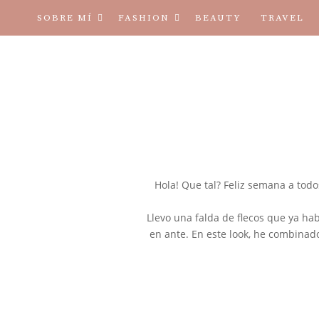
SOBRE MÍ
FASHION
BEAUTY
TRAVEL
TÉRMINOS Y CONDICIONES
Hola! Que tal? Feliz semana a tod
Llevo una falda de flecos que ya ha
en ante. En este look, he combinad