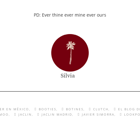
PD: Ever thine ever mine ever ours
Silvia
ER EN MÉXICO
BOOTIES
BOTINES
CLUTCH
EL BLOG D
RMOO
JACLIN
JACLIN MADRID
JAVIER SIMORRA
LOOKPO