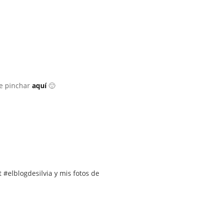
ue pinchar
aquí
🙂
 #elblogdesilvia y mis fotos de