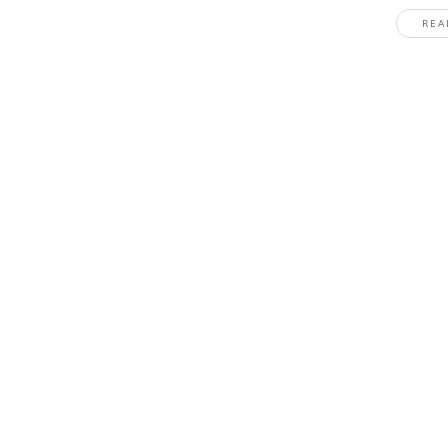
REA
Stay In The Know