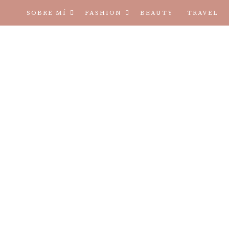
SOBRE MÍ
FASHION
BEAUTY
TRAVEL
TÉRMINOS Y CONDICIONES