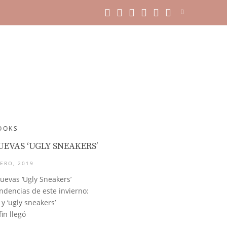
OOKS
EVAS ‘UGLY SNEAKERS’
ERO, 2019
uevas ‘Ugly Sneakers’
dencias de este invierno:
 y ‘ugly sneakers’
fin llegó