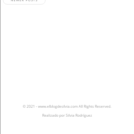
NEWER POSTS
Stay In The Know
© 2021 - www.elblogdesilvia.com All Rights Reserved.
Realizado por
Silvia Rodríguez