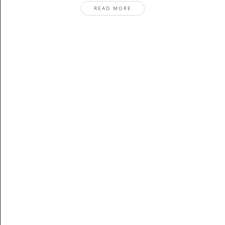
READ MORE
Stay In The Know