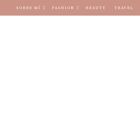
SOBRE MÍ
FASHION
BEAUTY
TRAVEL
TÉRMINOS Y CONDICIONES