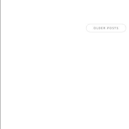
OLDER POSTS
Stay In The Know