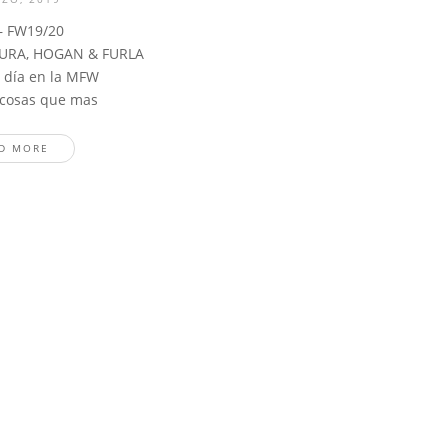
 FW19/20
URA, HOGAN & FURLA
 día en la MFW
 cosas que mas
D MORE