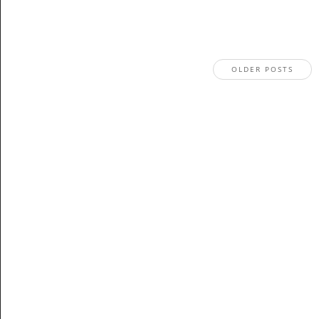
OLDER POSTS
Stay In The Know