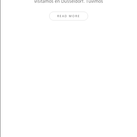
visitamos en Düsseldorf. Tuvimos
READ MORE
Stay In The Know