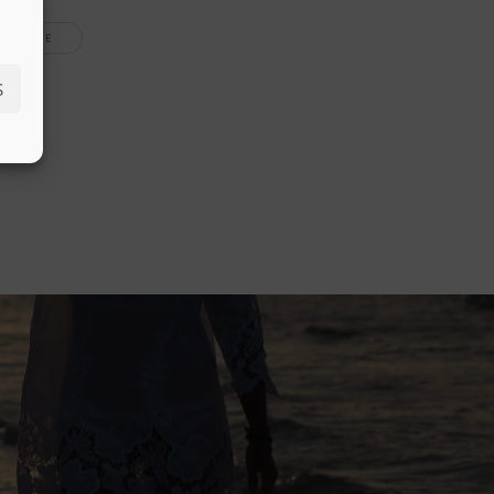
D MORE
S