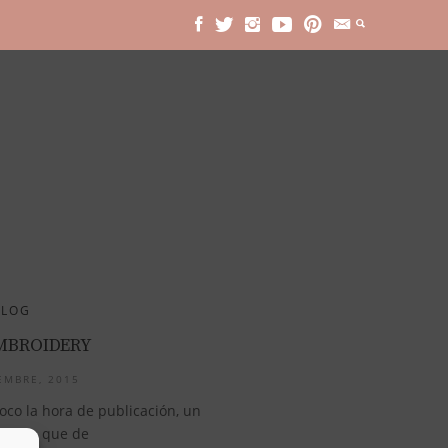
BLOG
MBROIDERY
EMBRE, 2015
oco la hora de publicación, un
tarde que de