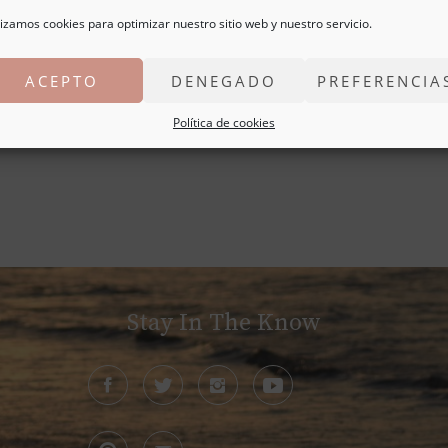
lizamos cookies para optimizar nuestro sitio web y nuestro servicio.
REA
ACEPTO
DENEGADO
PREFERENCIA
Política de cookies
Stay In The Know