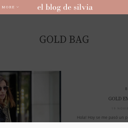
MORE
GOLD BAG
GOLD E
19 NOVI
Hola! Hoy se me pasó un p
poco más 